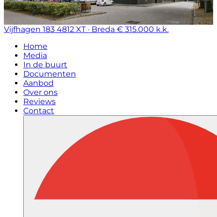
Vijfhagen 183
4812 XT · Breda
€ 315.000 k.k.
Home
Media
In de buurt
Documenten
Aanbod
Over ons
Reviews
Contact