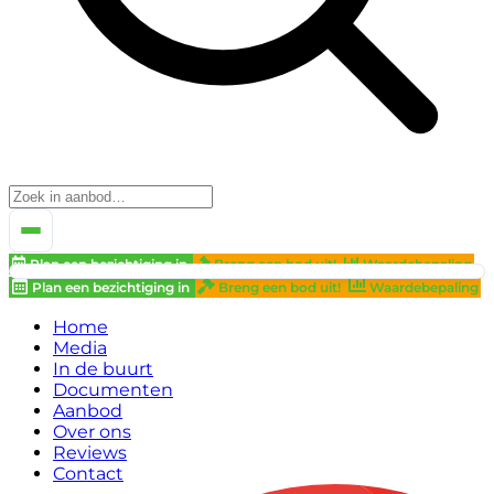
Plan een bezichtiging in
Breng een bod uit!
Waardebepaling
Plan een bezichtiging in
Breng een bod uit!
Waardebepaling
Home
Media
In de buurt
Documenten
Aanbod
Over ons
Reviews
Contact