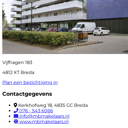
Vijfhagen 183
4812 XT Breda
Plan een bezichtiging in
Contactgegevens
Kerkhofweg 18, 4835 GC Breda
076 - 543 6066
info@mbmakelaars.nl
www.mbmakelaars.nl