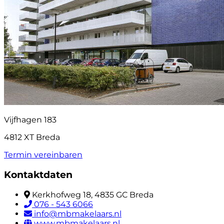
Vijfhagen 183
4812 XT Breda
Termin vereinbaren
Kontaktdaten
Kerkhofweg 18, 4835 GC Breda
076 - 543 6066
info@mbmakelaars.nl
www.mbmakelaars.nl