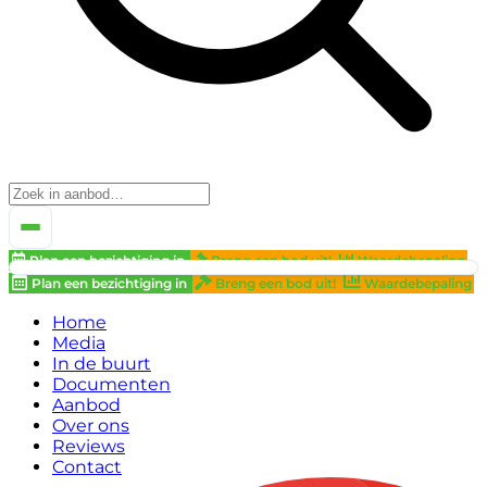
Plan een bezichtiging in
Breng een bod uit!
Waardebepaling
Plan een bezichtiging in
Breng een bod uit!
Waardebepaling
Home
Media
In de buurt
Documenten
Aanbod
Over ons
Reviews
Contact