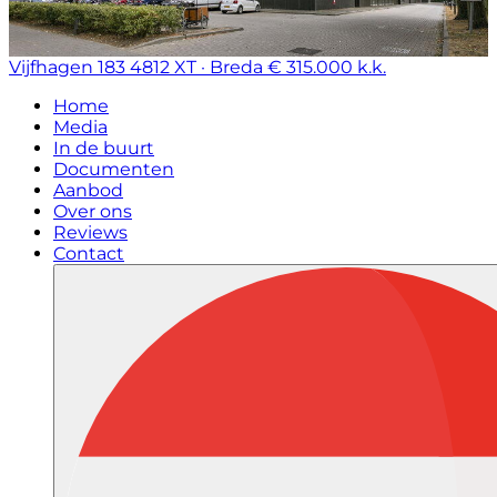
Vijfhagen 183
4812 XT · Breda
€ 315.000 k.k.
Home
Media
In de buurt
Documenten
Aanbod
Over ons
Reviews
Contact