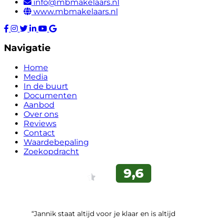
info@mbmakelaars.nl
www.mbmakelaars.nl
Navigatie
Home
Media
In de buurt
Documenten
Aanbod
Over ons
Reviews
Contact
Waardebepaling
Zoekopdracht
“Jannik staat altijd voor je klaar en is altijd