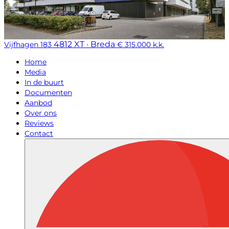
4812 XT · Breda
Vijfhagen 183
€ 315.000 k.k.
Home
Media
In de buurt
Documenten
Aanbod
Over ons
Reviews
Contact